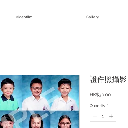
Videofilm
Gallery
證件照攝影
Price
HK$30.00
Quantity
*